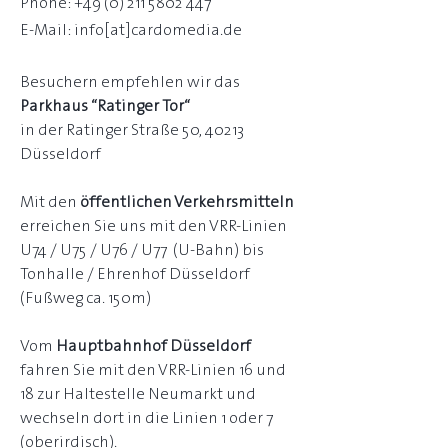
Phone:
+49 (0) 211 5802 447
E-Mail: info[at]cardomedia.de
Besuchern empfehlen wir das
Parkhaus “Ratinger Tor“
in der Ratinger Straße 50, 40213
Düsseldorf
Mit den
öffentlichen Verkehrsmitteln
erreichen Sie uns mit den VRR-Linien
U74 / U75 / U76 / U77 (U-Bahn) bis
Tonhalle / Ehrenhof Düsseldorf
(Fußweg ca. 150m)
Vom
Hauptbahnhof Düsseldorf
fahren Sie mit den VRR-Linien 16 und
18 zur Haltestelle Neumarkt und
wechseln dort in die Linien 1 oder 7
(oberirdisch).