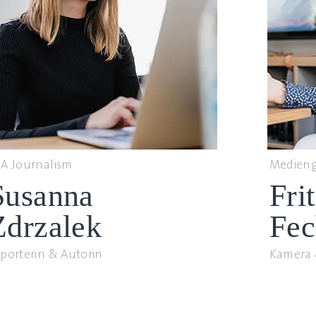
A Journalism
Medieng
Susanna
Fri
Zdrzalek
Fec
porterin & Autorin
Kamera 