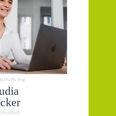
rtschafts-Ing.
udia
cker
Consultant