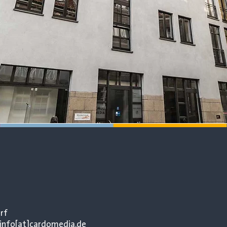
rf
l: info[at]cardomedia.de