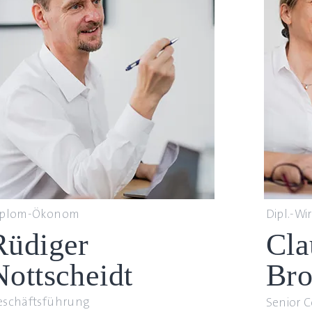
iplom-Ökonom
Dipl.-Wi
Rüdiger
Cla
Nottscheidt
Bro
eschäftsführung
Senior 