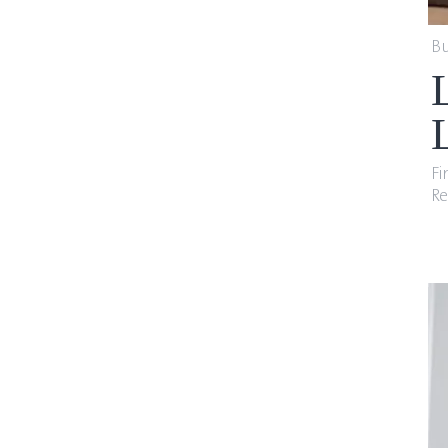
B
F
R