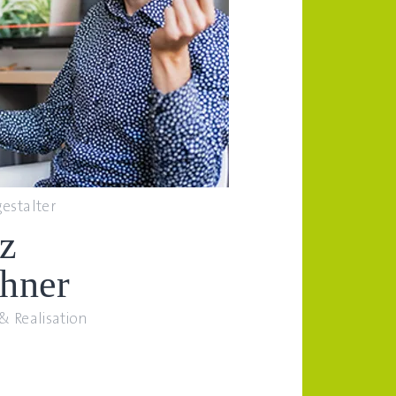
estalter
tz
hner
& Realisation