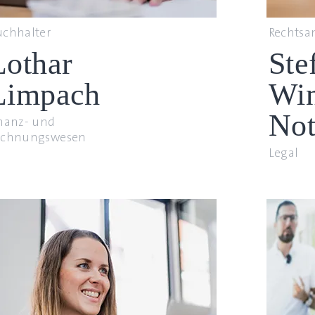
uchhalter
Rechtsa
Lothar
Ste
Limpach
Win
Not
inanz- und
echnungswesen
Legal