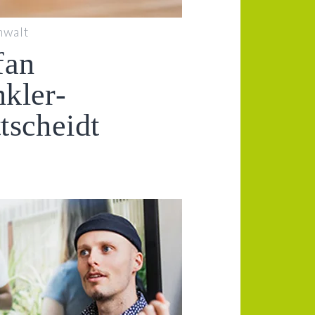
nwalt
fan
kler-
tscheidt